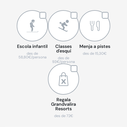
Escola infantil
Classes
Menja a pistes
d'esquí
des de
des de 15,30€
58,80€/persona
des de
93€/persona
Regala
Grandvalira
Resorts
des de 72€